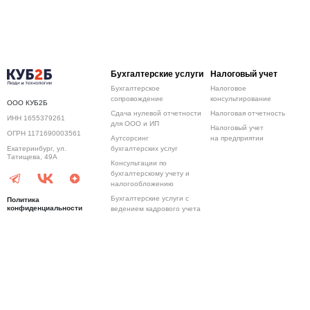
Бухгалтерские услуги
Налоговый учет
Бухгалтерское
Налоговое
сопровождение
консультирование
ООО КУБ2Б
Сдача нулевой отчетности
Налоговая отчетность
ИНН 1655379261
для ООО и ИП
Налоговый учет
ОГРН 1171690003561
Аутсорсинг
на предприятии
бухгалтерских услуг
Екатеринбург, ул.
Татищева, 49А
Консультации по
бухгалтерскому учету и
налогообложению
Бухгалтерские услуги с
Политика
конфиденциальности
ведением кадрового учета
Ведение бухгалтерии для
8 (800) 600-80-67
ИП
8 (800) 600-80-67
Бухгалтерия для ООО
Ведение
Ведение
СОУТ
бухгалтерского учета
управленческого
учета
Бухгалтерский учет для ИП
Управление финансами